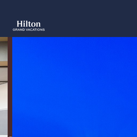
Skip
to
main
content
概要
空室をみ