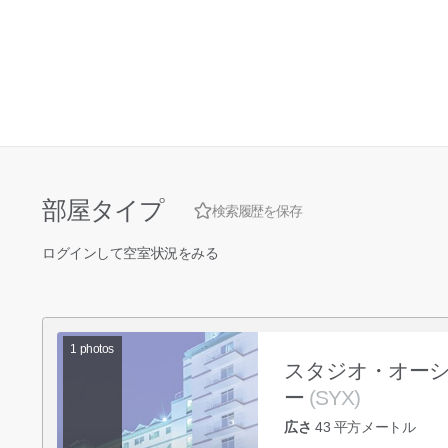
部屋タイプ
検索履歴を保存
ログインして空室状況をみる
1
photos
スタジオ・オー
ー
(SYX)
広さ
43
平方メートル