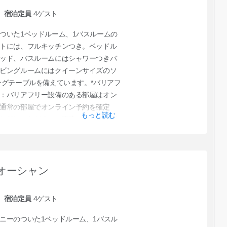
宿泊定員
4
ゲスト
ついた1ベッドルーム、1バスルームの
トには、フルキッチンつき。ベッドル
ッド、バスルームにはシャワーつきバ
ビングルームにはクイーンサイズのソ
ングテーブルを備えています。*バリアフ
：バリアフリー設備のある部屋はオン
通常の部屋でオンライン予約を確定
もっと読む
し付けいただくか、直接クラブサービ
。
オーシャン
宿泊定員
4
ゲスト
ニーのついた1ベッドルーム、1バスル