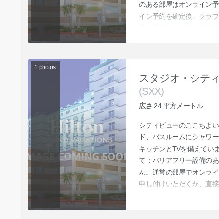
のある部屋はオンライン予
イン予約を確定後、クラブ
接クラブサービスに予約を
1
photos
スタジオ・シテ
(SXX)
広さ
24
平方メートル
シティビューのここちよい
ド、バスルームにシャワー
キッチンとTVを備えてい
て：バリアフリー設備のあ
ん。通常の部屋でオンライ
申し付けいただくか、直接
い。