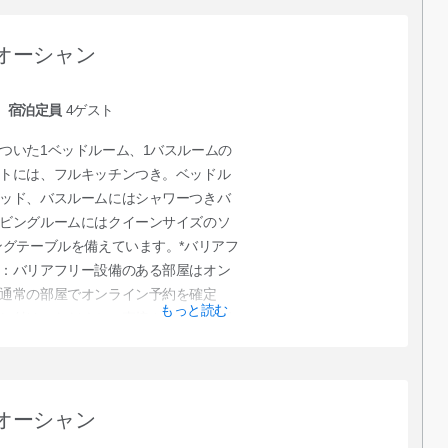
オーシャン
宿泊定員
4
ゲスト
ついた1ベッドルーム、1バスルームの
トには、フルキッチンつき。ベッドル
ッド、バスルームにはシャワーつきバ
ビングルームにはクイーンサイズのソ
ングテーブルを備えています。*バリアフ
：バリアフリー設備のある部屋はオン
通常の部屋でオンライン予約を確定
もっと読む
し付けいただくか、直接クラブサービ
。
オーシャン