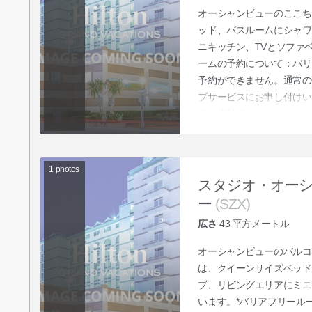
オーシャンビューのここち
ッド、バスルームにシャワ
ニキッチン、TVとソファ
ームの予約について：バリ
予約ができません。通常の
ブサービスにお申し付けい
をご依頼ください。
1
photos
スタジオ・オー
ー
(SZX)
広さ
43
平方メートル
オーシャンビューのバルコ
は、クイーンサイズベッド
ブ、リビングエリアにミニ
います。*バリアフリール