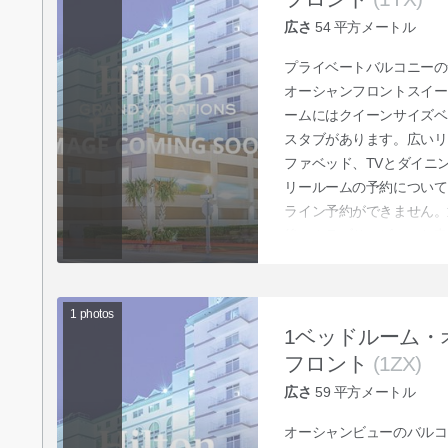
広さ
54
平方メートル
プライベートバルコニーの
オーシャンフロントスイー
ームにはクイーンサイズベ
スタブがあります。広いリ
ファベッド、TVとダイニ
リールームの予約について
ライン予約ができません。
後、クラブサービスにお申
スに予約をご依頼ください
1
photos
1ベッドルーム・
フロント
(1ZX)
広さ
59
平方メートル
オーシャンビューのバルコ