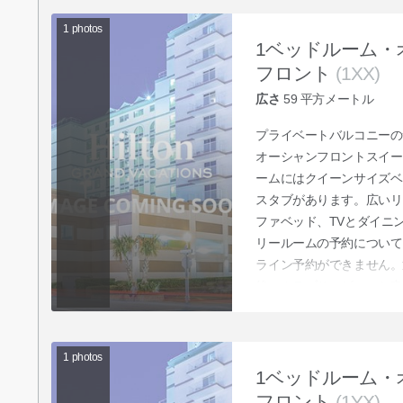
1
photos
1ベッドルーム・
フロント
(1XX)
広さ
59
平方メートル
プライベートバルコニーの
オーシャンフロントスイー
ームにはクイーンサイズベ
スタブがあります。広いリ
ファベッド、TVとダイニ
リールームの予約について
ライン予約ができません。
後、クラブサービスにお申
スに予約をご依頼ください
1
photos
1ベッドルーム・
フロント
(1YX)