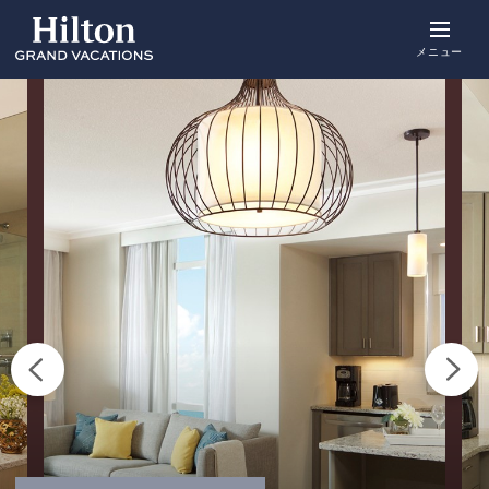
Skip
to
main
メニュー
content
概要
空室をみる
詳細
アクティビ