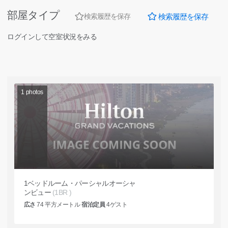
部屋タイプ
検索履歴を保存
検索履歴を保存
ログインして空室状況をみる
1
photos
1ベッドルーム・パーシャルオーシャ
ンビュー
(1BR )
広さ
74
平方メートル
宿泊定員
4
ゲスト