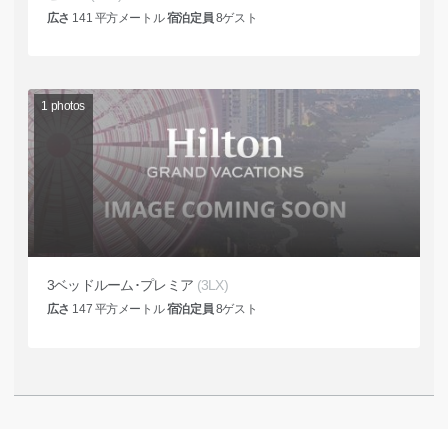
広さ
141
平方メートル
宿泊定員
8
ゲスト
1
photos
3ベッドルーム･プレミア
(3LX)
広さ
147
平方メートル
宿泊定員
8
ゲスト