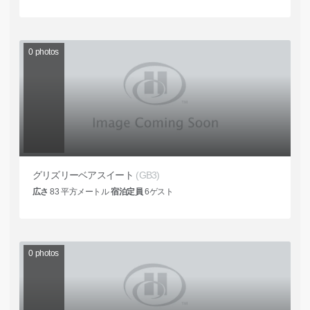
0
photos
グリズリーベアスイート
(GB3)
広さ
83
平方メートル
宿泊定員
6
ゲスト
0
photos