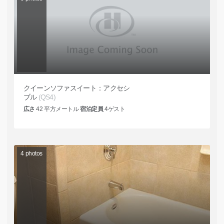
クイーンソファスイート：アクセシ
ブル
(QS4)
広さ
42
平方メートル
宿泊定員
4
ゲスト
4
photos