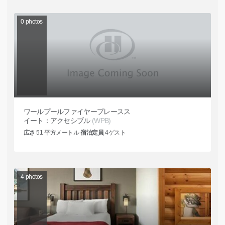
0
photos
ワールプールファイヤープレースス
イート：アクセシブル
(WPB)
広さ
51
平方メートル
宿泊定員
4
ゲスト
4
photos