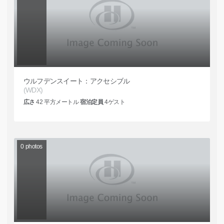
ウルフデンスイート：アクセシブル
(WDX)
広さ
42
平方メートル
宿泊定員
4
ゲスト
0
photos