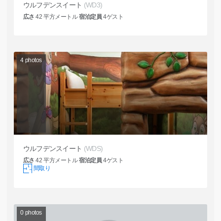
ウルフデンスイート
(WD3)
広さ
42
平方メートル
宿泊定員
4
ゲスト
4
photos
ウルフデンスイート
(WDS)
広さ
42
平方メートル
宿泊定員
4
ゲスト
間取り
0
photos