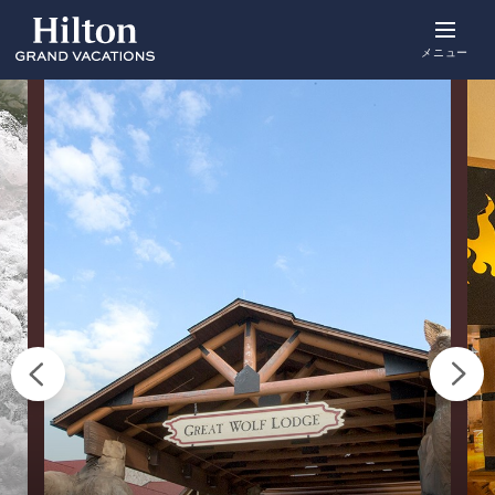
Skip
to
main
メニュー
content
概要
空室をみる
詳細
ポイント