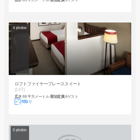
広さ
83
平方メートル
宿泊定員
6
ゲスト
4
photos
ロフトファイヤープレーススイート
(LST)
広さ
68
平方メートル
宿泊定員
6
ゲスト
間取り
0
photos