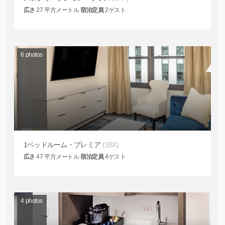
広さ
27
平方メートル
宿泊定員
2
ゲスト
6
photos
1ベッドルーム・プレミア
(1BX)
広さ
47
平方メートル
宿泊定員
4
ゲスト
4
photos