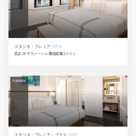
スタジオ・プレミア
(STX)
広さ
26
平方メートル
宿泊定員
2
ゲスト
4
photos
スタジオ・プレミア・プラス
(SXP)