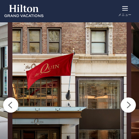
Skip
to
main
メニュー
content
概要
空室をみる
詳細
ポイント