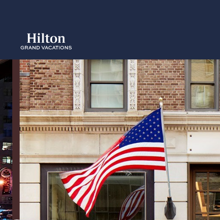
Skip
to
main
content
概要
空室をみ