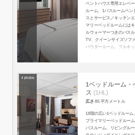
ペントハウス専用エレベー
ルーム、1バスルームペン
スとサービス／キッチンエ
マリーベッドルームにはキ
ルウォーマーつきのバスル
TV、クイーンサイズソフ
パウダールーム、フルキッ
ロ、食洗器、コーヒーステ
グを敷き詰め、インテリア
イニングにも利用できる屋
エスト58丁目と6番街の
4
photos
1ベッドルーム・
ス
(1HL)
広さ
85
平方メートル
18階の広い1ベッドルー
プライマリーベッドルーム
バスルーム、リビングルー
ラウンジ／ダイニングエリ