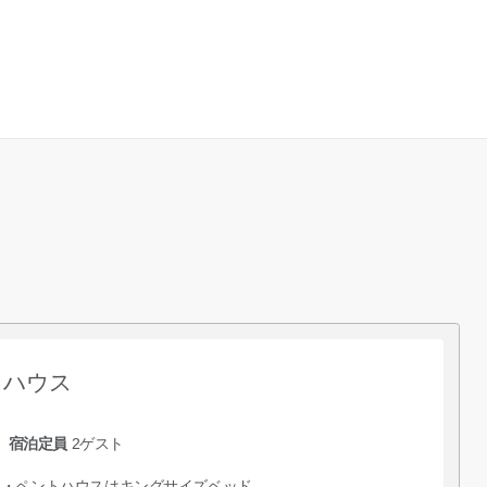
トハウス
宿泊定員
2
ゲスト
オ・ペントハウスはキングサイズベッド