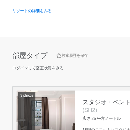
リゾートの詳細をみる
部屋タイプ
検索履歴を保存
ログインして空室状況をみる
3
photos
スタジオ・ペン
(SH2)
広さ
25
平方メートル
18階のここちよいスタジ