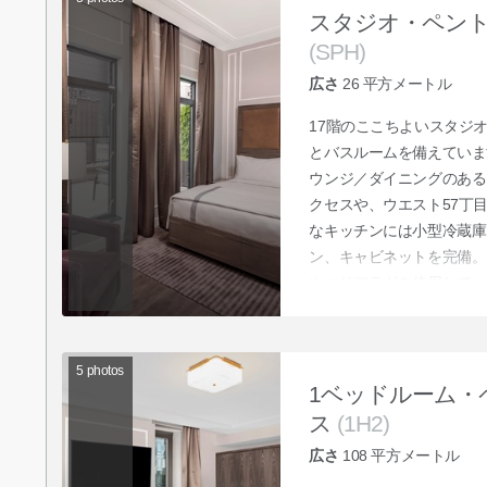
スタジオ・ペン
(SPH)
広さ
26
平方メートル
17階のここちよいスタジ
とバスルームを備えていま
ウンジ／ダイニングのある
クセスや、ウエスト57丁
なキッチンには小型冷蔵庫
ン、キャビネットを完備。
やエリアラグを使用してい
5
photos
1ベッドルーム・
ス
(1H2)
広さ
108
平方メートル