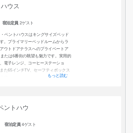
トハウス
宿泊定員
2
ゲスト
オ・ペントハウスはキングサイズベッド
す。プライマリーベッドルームからラ
アウトドアテラスへのプライベートア
目または6番街の眺望も魅力です。実用的
、電子レンジ、コーヒーステーショ
また65インチTV、セーフティボックス
もっと読む
ます。
ペントハウ
宿泊定員
4
ゲスト