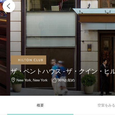
ザ・ペントハウス - ザ・クイン・ヒ
New York, New York
96
%お勧め
概要
空室をみ