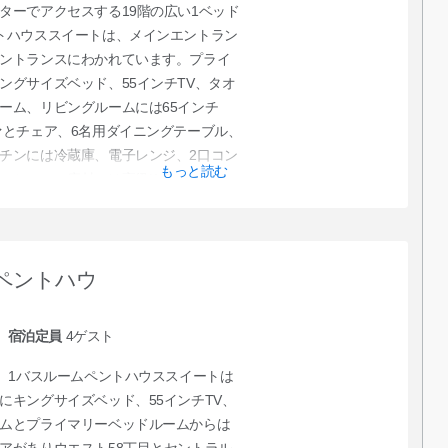
ターでアクセスする19階の広い1ベッド
トハウススイートは、メインエントラン
ントランスにわかれています。プライ
ングサイズベッド、55インチTV、タオ
ーム、リビングルームには65インチ
ァとチェア、6名用ダイニングテーブル、
チンには冷蔵庫、電子レンジ、2口コン
もっと読む
ーション、床材には高級LVTフローリン
ラグも使用しています。ラウンジ／ダ
外テラスがあり、ウエスト57丁目、ウ
眺望も魅力です。
ペントハウ
宿泊定員
4
ゲスト
ム、1バスルームペントハウススイートは
にキングサイズベッド、55インチTV、
ムとプライマリーベッドルームからは
アがありウエスト58丁目とセントラル