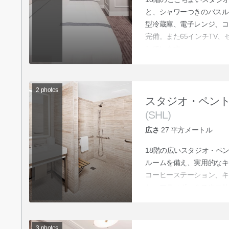
と、シャワーつきのバスル
型冷蔵庫、電子レンジ、コ
完備。また65インチTV
しています。
2
photos
スタジオ・ペン
(SHL)
広さ
27
平方メートル
18階の広いスタジオ・ペ
ルームを備え、実用的なキ
コーヒーステーション、キ
セーフティボックスやエリ
3
photos