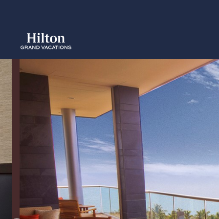
Skip
to
main
content
概要
詳細