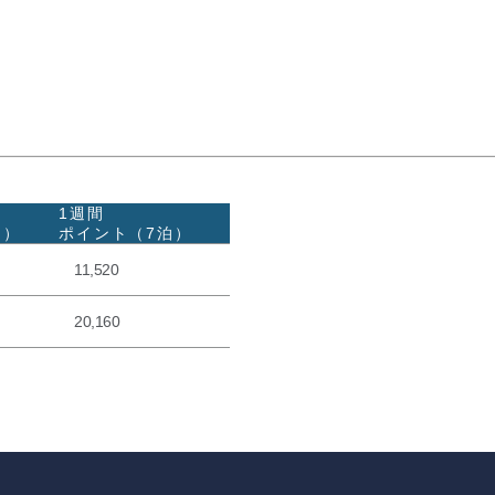
1週間
泊）
ポイント（7泊）
11,520
20,160