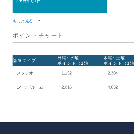
276日から1日
もっと見る
ポイントチャート
日曜~水曜
木曜~土曜
部屋タイプ
ポイント（1泊）
ポイント（1
スタジオ
1,152
2,304
1ベッドルーム
2,016
4,032