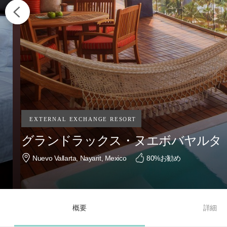
グランドラックス・ヌエボバヤルタ
Nuevo Vallarta, Nayarit, Mexico
80
%お勧め
概要
詳細