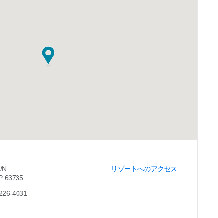
S/N
リゾートへのアクセス
CP 63735
-226-4031