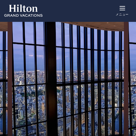
Skip
to
main
メニュー
content
概要
詳細