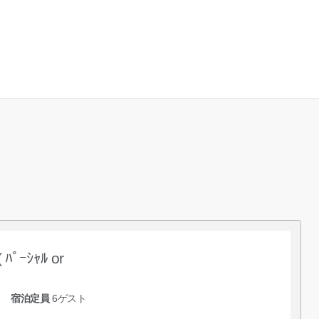
 ﾊﾟｰｼｬﾙ or
宿泊定員
6
ゲスト