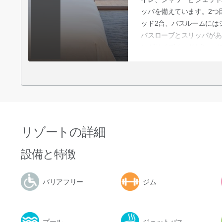
ッパを備えています。2つ
ッド2台、バスルームには
バスローブとスリッパがあ
ングサイズベッド1台、バ
ムがあります。すべてのベ
コンセントつきナイトスタ
マリーベッドルームには傘
独立ダイニングエリア、6
ソファベッド、コンロ、オ
器、ティーポットセット、
リゾートの詳細
レンジ、電気ポットと炊飯
機を備えています。すべて
設備と特徴
ンテンツを連携できます。
ントハウスラウンジをご利
クイン/チェックアウトや
バリアフリー
ジム
す。