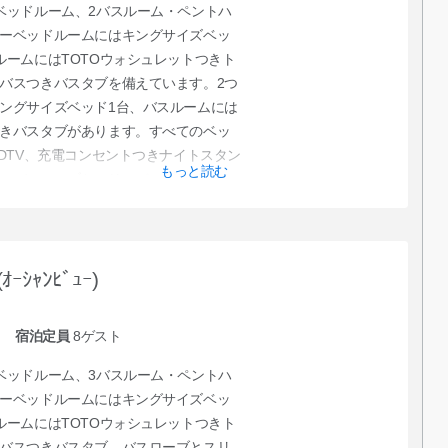
ベッドルーム、2バスルーム・ペントハ
ーベッドルームにはキングサイズベッ
ルームにはTOTOウォシュレットつきト
バスつきバスタブを備えています。2つ
ングサイズベッド1台、バスルームには
きバスタブがあります。すべてのベッ
HDTV、充電コンセントつきナイトスタン
もっと読む
、バスローブとスリッパ、プライマリ
ります。広いリビングルームには独立
ルデバイスからのコンテンツストリー
の薄型HDTV、クイーンサイズのソファベ
冷蔵庫、食器洗浄器、日本食器、ティ
(ｵｰｼｬﾝﾋﾞｭｰ)
ー、コーヒーメーカー、電子レンジ、
フルキッチン、洗濯機と乾燥機を備え
宿泊定員
8
ゲスト
ゲストは35階にあるペントハウスラウ
。ラウンジではチェックイン/チェック
ベッドルーム、3バスルーム・ペントハ
ービスを提供しています。
ーベッドルームにはキングサイズベッ
ルームにはTOTOウォシュレットつきト
バスつきバスタブ、バスローブとスリ