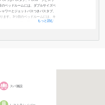
目のベッドルームには、ダブルサイズベ
シャワーとジェットバスつきバスタブ、
ります。3つ目のベッドルームには、キ
もっと読む
スルームにはガラス張りのシャワールー
ッドルームに55インチ薄型HDTV、充電
ンド、ヘッドボードに読書灯、プライ
があります。広いリビングルームには
5インチの薄型HDTV、クイーンサイズの
ーブン、冷蔵庫、食器洗浄器、日本食
ブレンダー、コーヒーメーカー、電子
器のあるフルキッチン、洗濯機と乾燥
のテレビはモバイルデバイスの動画コ
ペントハウスのゲストは35階にあるペ
用いただけます。ラウンジではチェッ
コンシェルジュサービスを提供していま
スパ施設