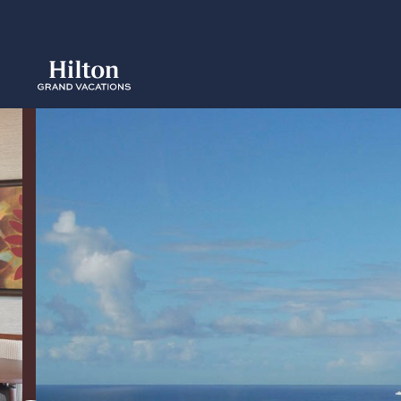
Skip
to
main
content
概要
空室をみ