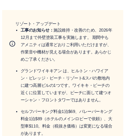
リゾート・アップデート
工事のお知らせ：
施設維持・改善のため、2026年
12月まで外壁塗装工事を実施します。 期間中も
アメニティは通常どおりご利用いただけますが、
作業音や機材が見える場合があります。あらかじ
めご了承ください。
グランドワイキキアン は、ヒルトン・ハワイア
ン・ビレッジ・ビーチ・リゾート&スパの敷地内
に建つ高層ビルの1つです。ワイキキ・ビーチの
近くに位置していますが、ビーチに面して建つオ
ーシャン・フロントタワーではありません。
セルフパーキング料金1泊$69、バレーパーキング
料金1泊$89（ホテルのメインロビーで依頼）、大
型車$110。料金（税抜き価格）は変更になる場合
があります。