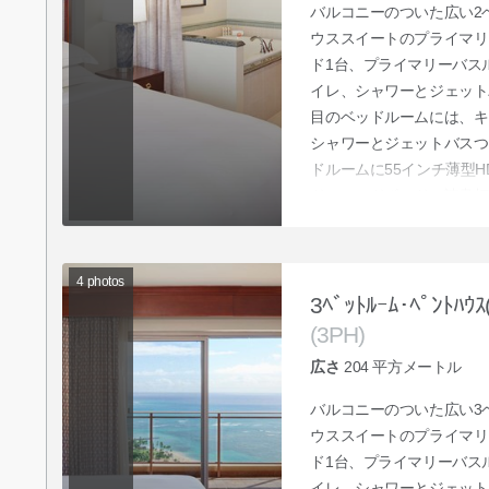
バルコニーのついた広い2
ウススイートのプライマリ
ド1台、プライマリーバス
イレ、シャワーとジェット
目のベッドルームには、キ
シャワーとジェットバスつ
ドルームに55インチ薄型
ド、ヘッドボードに読書灯
ーベッドルームには傘があ
ダイニングエリア、モバイ
ミングが可能な65インチ
4
photos
ッド、コンロ、オーブン、
3ﾍﾞｯﾄﾙｰﾑ･ﾍﾟﾝﾄﾊｳｽ
ーポットセット、ブレンダ
(3PH)
電気ポットと炊飯器のある
広さ
204
平方メートル
ています。ペントハウスの
ンジをご利用いただけます
バルコニーのついた広い3
アウトやコンシェルジュサ
ウススイートのプライマリ
ド1台、プライマリーバス
イレ、シャワーとジェット