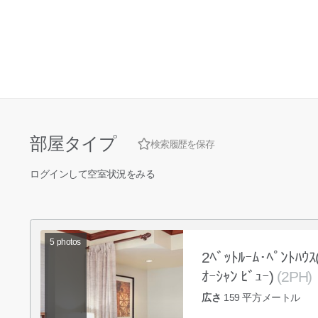
部屋タイプ
検索履歴を保存
ログインして空室状況をみる
5
photos
2ﾍﾞｯﾄﾙｰﾑ･ﾍﾟﾝﾄﾊｳｽ(
ｵｰｼｬﾝ ﾋﾞｭｰ)
(2PH)
広さ
159
平方メートル