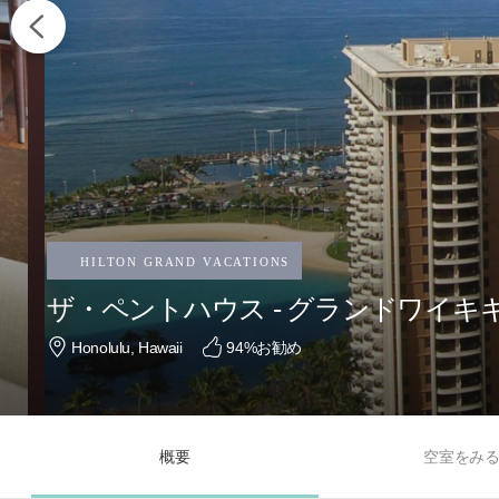
ザ・ペントハウス - グランドワイ
Honolulu, Hawaii
94
%お勧め
概要
空室をみ