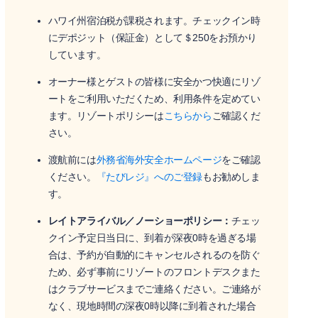
ハワイ州宿泊税が課税されます。チェックイン時
にデポジット（保証金）として＄250をお預かり
しています。
オーナー様とゲストの皆様に安全かつ快適にリゾ
ートをご利用いただくため、利用条件を定めてい
ます。リゾートポリシーは
こちらから
ご確認くだ
さい。
渡航前には
外務省海外安全ホームページ
をご確認
ください。
『たびレジ』へのご登録
もお勧めしま
す。
レイトアライバル／ノーショーポリシー：
チェッ
クイン予定日当日に、到着が深夜0時を過ぎる場
合は、予約が自動的にキャンセルされるのを防ぐ
ため、必ず事前にリゾートのフロントデスクまた
はクラブサービスまでご連絡ください。ご連絡が
なく、現地時間の深夜0時以降に到着された場合