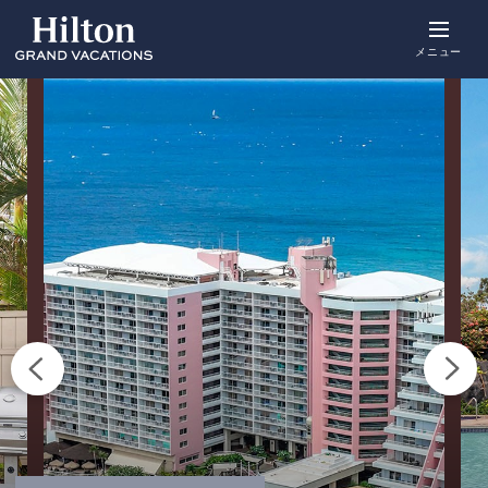
Skip
to
main
メニュー
content
概要
空室をみる
詳細
アクティビ