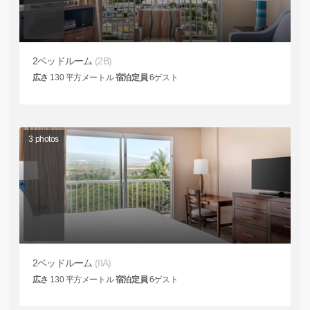
2ベッドルーム
(2B)
広さ
130
平方メートル
宿泊定員
6
ゲスト
3
photos
2ベッドルーム
(IIA)
広さ
130
平方メートル
宿泊定員
6
ゲスト