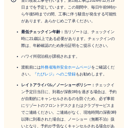
室の改装工事を行います。第1期工事は2026年12月19
日までを予定しています。この期間中、毎日午前9時か
ら午後5時までの間、工事に伴う騒音が発生する可能性
があります。あらかじめご了承ください。
最低チェックイン年齢：
当リゾートは、チェックイン
時に21歳以上である必要があります。チェックインの
際は、年齢確認のため身分証明をご提示ください。
ハワイ州宿泊税が課税されます。
渡航前には
外務省海外安全ホームページ
をご確認くだ
さい。
『たびレジ』へのご登録
もお勧めします。
レイトアライバル／ノーショーポリシー：
チェックイ
ン予定日当日に、到着が深夜0時を過ぎる場合は、予約
が自動的にキャンセルされるのを防ぐため、必ず事前
にリゾートのフロントデスクまたはクラブサービスま
でご連絡ください。ご連絡がなく、現地時間の深夜0時
以降に到着された場合は、ノーショー（無断不泊）扱
いとなり、予約が予告なくキャンセルされる場合があ