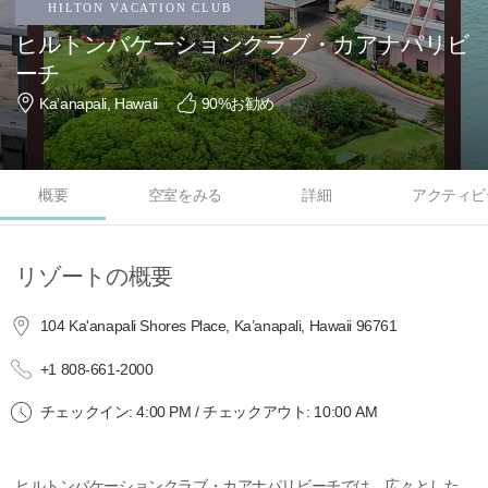
ヒルトンバケーションクラブ・カアナパリビ
ーチ
Ka’anapali, Hawaii
90
%お勧め
概要
空室をみる
詳細
アクティビ
リゾートの概要
104 Ka'anapali Shores Place, Ka’anapali, Hawaii 96761
+1 808-661-2000
チェックイン: 4:00 PM / チェックアウト: 10:00 AM
ヒルトンバケーションクラブ・カアナパリビーチでは、広々とした