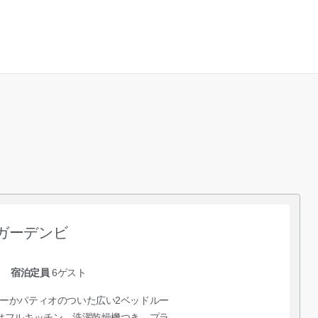
ガーデンビ
宿泊定員
6
ゲスト
ーかパティオのついた広い2ベッドルー
はフルキッチン、洗濯乾燥機つき。プラ