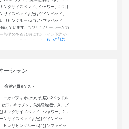
キングサイズベッド、シャワー、2つ目
ンサイズベッドまたはツインベッド、
いリビングルームにはソファベッド、
を備えています。*バリアフリールームの
ー設備のある部屋はオンライン予約が
もっと読む
オンライン予約を確定後、クラブサー
か、直接クラブサービスに予約をご依
オーシャン
宿泊定員
6
ゲスト
ニーかパティオのついた広い2ベッドル
トはフルキッチン、洗濯乾燥機つき。プ
はキングサイズベッド、シャワー、2つ
ーンサイズベッドまたはツインベッ
、広いリビングルームにはソファベッ