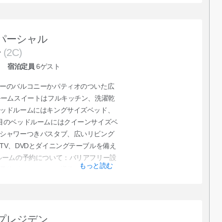
だくか、直接クラブサービスに予約を
パーシャル
ー
(2C)
宿泊定員
6
ゲスト
ーのバルコニーかパティオのついた広
ルームスイートはフルキッチン、洗濯乾
ッドルームにはキングサイズベッド、
目のベッドルームにはクイーンサイズベ
シャワーつきバスタブ、広いリビング
TV、DVDとダイニングテーブルを備え
ルームの予約について：バリアフリー設
もっと読む
予約ができません。通常の部屋でオン
ブサービスにお申し付けいただくか、
をご依頼ください。
プレジデン