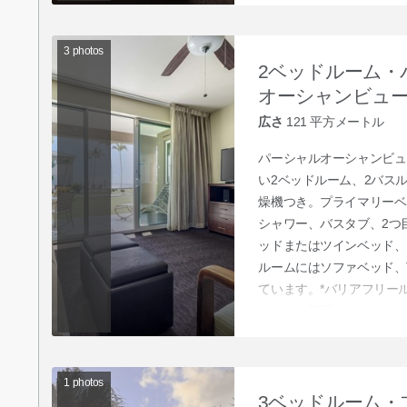
サービスにお申し付けいた
ご依頼ください。
3
photos
2ベッドルーム・
オーシャンビュ
広さ
121
平方メートル
パーシャルオーシャンビュ
い2ベッドルーム、2バス
燥機つき。プライマリーベ
シャワー、バスタブ、2つ
ッドまたはツインベッド、
ルームにはソファベッド、
ています。*バリアフリー
備のある部屋はオンライン
ライン予約を確定後、クラ
直接クラブサービスに予約
1
photos
3ベッドルーム・