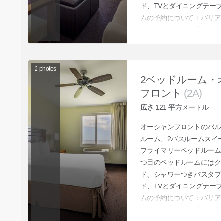
ド、TVとダイニングテー
ムの予約について：バリア
約ができません。通常の部
サービスにお申し付けいた
ご依頼ください。
2
photos
2ベッドルーム・
フロント
(2A)
広さ
121
平方メートル
オーシャンフロントのバル
ルーム、2バスルームスイ
プライマリーベッドルーム
つ目のベッドルームにはク
ド、シャワーつきバスタブ
ド、TVとダイニングテー
ムの予約について：バリア
約ができません。通常の部