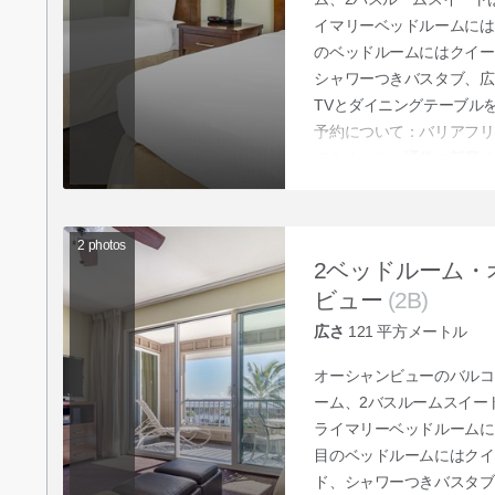
イマリーベッドルームには
のベッドルームにはクイー
シャワーつきバスタブ、広
TVとダイニングテーブル
予約について：バリアフリ
できません。通常の部屋で
ビスにお申し付けいただく
頼ください。
2
photos
2ベッドルーム・
ビュー
(2B)
広さ
121
平方メートル
オーシャンビューのバルコ
ーム、2バスルームスイー
ライマリーベッドルームに
目のベッドルームにはクイ
ド、シャワーつきバスタブ