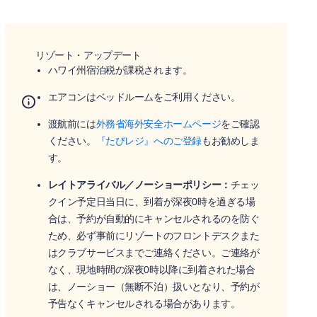
リゾート・アップデート
ハワイ州宿泊税が課税されます。
エアコンはベッドルームをご利用ください。
渡航前には
外務省海外安全ホームページ
をご確認
ください。
『たびレジ』へのご登録
もお勧めしま
す。
レイトアライバル／ノーショーポリシー：
チェッ
クイン予定日当日に、到着が深夜0時を過ぎる場
合は、予約が自動的にキャンセルされるのを防ぐ
ため、必ず事前にリゾートのフロントデスクまた
はクラブサービスまでご連絡ください。ご連絡が
なく、現地時間の深夜0時以降に到着された場合
は、ノーショー（無断不泊）扱いとなり、予約が
予告なくキャンセルされる場合があります。