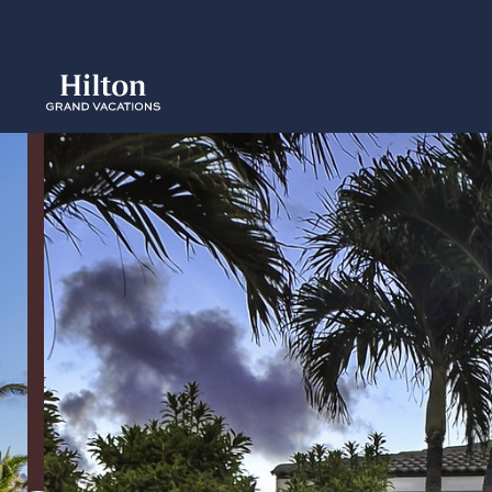
Skip
to
main
content
概要
空室をみ