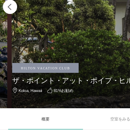
ザ・ポイント・アット・ポイプ・ヒ
Koloa, Hawaii
81
%お勧め
概要
空室をみ