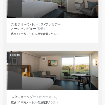
スタジオ･ペントハウス･プレミアー
オーシャンビュー
(SH3)
広さ
41
平方メートル
宿泊定員
2
ゲスト
1
photos
スタジオーリゾートビュー
(STD)
広さ
40
平方メートル
宿泊定員
2
ゲスト