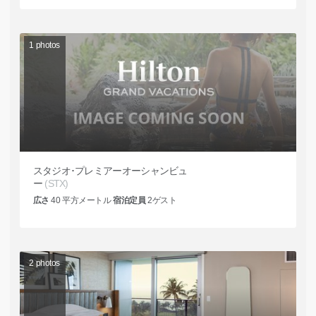
1
photos
スタジオ･プレミアーオーシャンビュ
ー
(STX)
広さ
40
平方メートル
宿泊定員
2
ゲスト
2
photos