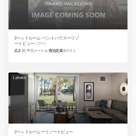
2ベッドルーム･ペントハウスーリゾ
ートビュー
(2PH)
広さ
81
平方メートル
宿泊定員
6
ゲスト
1
photos
2ベッドルームーリゾートビュー