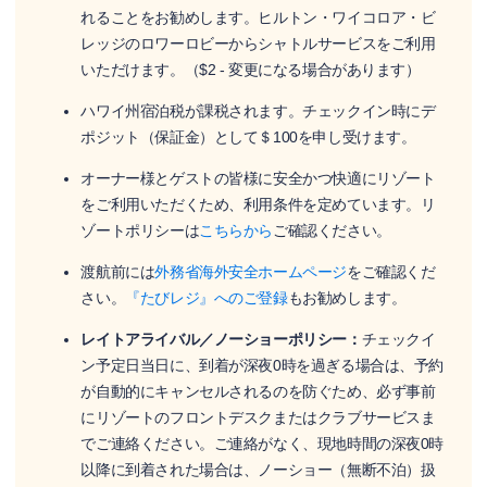
れることをお勧めします。ヒルトン・ワイコロア・ビ
レッジのロワーロビーからシャトルサービスをご利用
いただけます。（$2 - 変更になる場合があります）
ハワイ州宿泊税が課税されます。チェックイン時にデ
ポジット（保証金）として＄100を申し受けます。
オーナー様とゲストの皆様に安全かつ快適にリゾート
をご利用いただくため、利用条件を定めています。リ
ゾートポリシーは
こちらから
ご確認ください。
渡航前には
外務省海外安全ホームページ
をご確認くだ
さい。
『たびレジ』へのご登録
もお勧めします。
レイトアライバル／ノーショーポリシー：
チェックイ
ン予定日当日に、到着が深夜0時を過ぎる場合は、予約
が自動的にキャンセルされるのを防ぐため、必ず事前
にリゾートのフロントデスクまたはクラブサービスま
でご連絡ください。ご連絡がなく、現地時間の深夜0時
以降に到着された場合は、ノーショー（無断不泊）扱