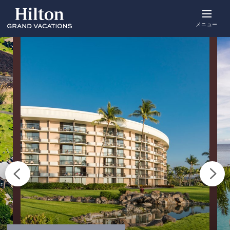
Skip
to
main
メニュー
content
概要
空室をみる
詳細
アクティビ