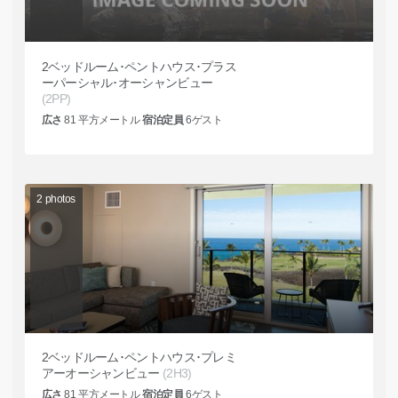
2ベッドルーム･ペントハウス･プラス
ーパーシャル･オーシャンビュー
(2PP)
広さ
81
平方メートル
宿泊定員
6
ゲスト
2
photos
2ベッドルーム･ペントハウス･プレミ
アーオーシャンビュー
(2H3)
広さ
81
平方メートル
宿泊定員
6
ゲスト