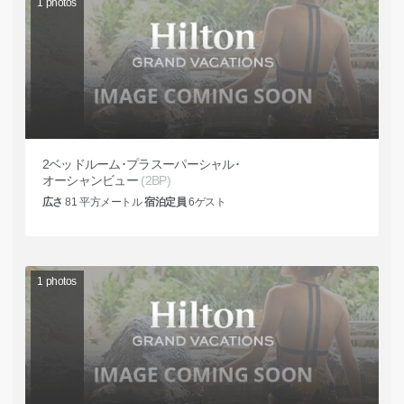
1
photos
2ベッドルーム･プラスーパーシャル･
オーシャンビュー
(2BP)
広さ
81
平方メートル
宿泊定員
6
ゲスト
1
photos