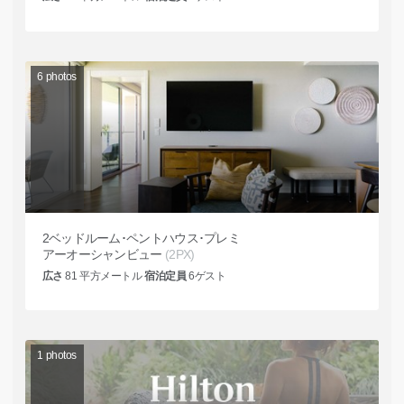
6
photos
2ベッドルーム･ペントハウス･プレミ
アーオーシャンビュー
(2PX)
広さ
81
平方メートル
宿泊定員
6
ゲスト
1
photos