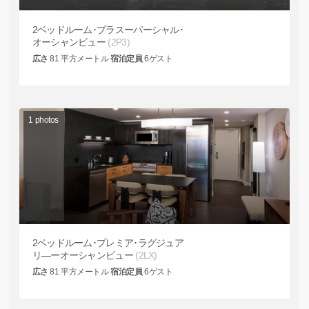
2ベッドルーム･プラスーパーシャル･
オーシャンビュー
(2P3)
広さ
81
平方メートル
宿泊定員
6
ゲスト
1
photos
2ベッドルーム･プレミア･ラグジュア
リ―ーオーシャンビュー
(2LX)
広さ
81
平方メートル
宿泊定員
6
ゲスト