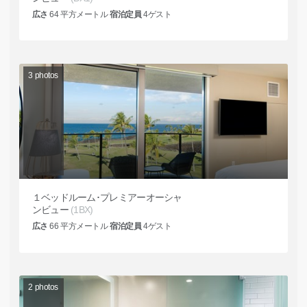
広さ
64
平方メートル
宿泊定員
4
ゲスト
3
photos
１ベッドルーム･プレミアーオーシャ
ンビュー
(1BX)
広さ
66
平方メートル
宿泊定員
4
ゲスト
2
photos