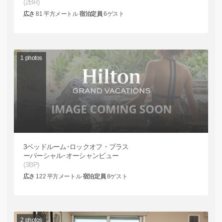
(2BR)
広さ
81
平方メートル
宿泊定員
6
ゲスト
1
photos
3ベッドルーム･ロックオフ・プラス
ーパーシャル･オーシャンビュー
(3BP)
広さ
122
平方メートル
宿泊定員
8
ゲスト
2
photos