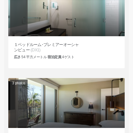
１ベッドルーム･プレミアーオーシャ
ンビュー
(DX1)
広さ
54
平方メートル
宿泊定員
4
ゲスト
3
photos