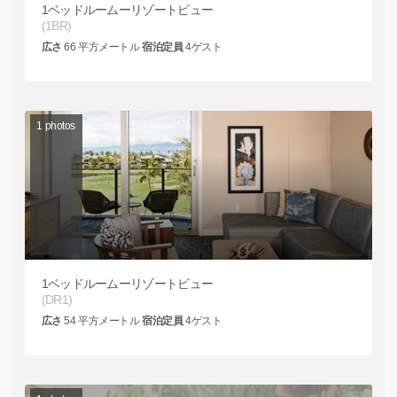
1ベッドルームーリゾートビュー
(1BR)
広さ
66
平方メートル
宿泊定員
4
ゲスト
1
photos
1ベッドルームーリゾートビュー
(DR1)
広さ
54
平方メートル
宿泊定員
4
ゲスト