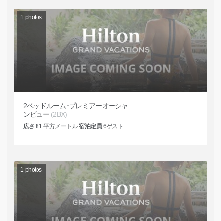
1
photos
2ベッドルーム･プレミアーオーシャ
ンビュー
(2BX)
広さ
81
平方メートル
宿泊定員
6
ゲスト
1
photos