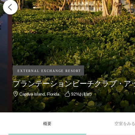
プランテーションビーチクラブ・ア
Captiva Island, Florida
92
%お勧め
概要
空室をみ