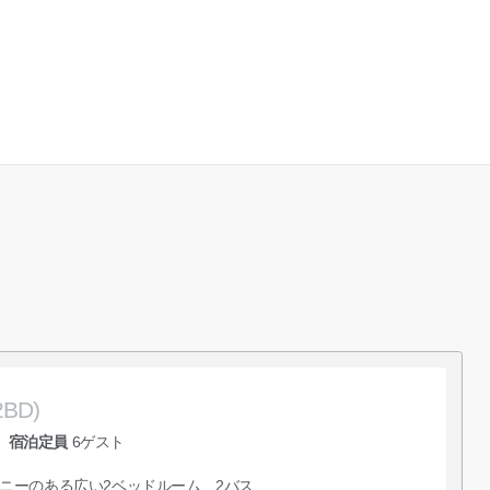
2BD)
宿泊定員
6
ゲスト
ニーのある広い2ベッドルーム、2バス