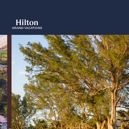
Skip
to
main
content
概要
空室をみ