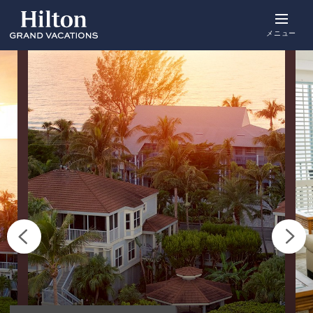
Skip
to
main
メニュー
content
概要
空室をみる
詳細
アクティビ