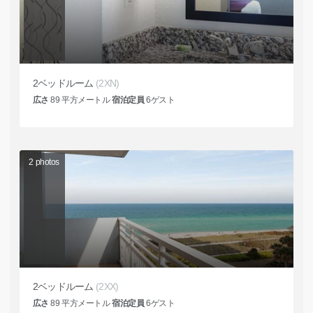
2ベッドルーム
(2XN)
広さ
89
平方メートル
宿泊定員
6
ゲスト
2
photos
2ベッドルーム
(2XX)
広さ
89
平方メートル
宿泊定員
6
ゲスト