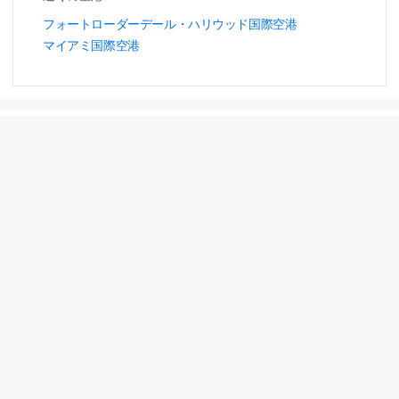
フォートローダーデール・ハリウッド国際空港
マイアミ国際空港
ポイント
予約期間
HGVマックス予約
7か月前から1日前
もっと見る