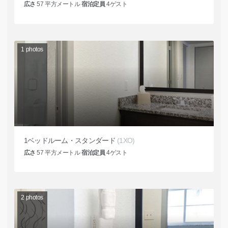
広さ
57
平方メートル
宿泊定員
4
ゲスト
1
photos
1ベッドルーム・スタンダード
(1XO)
広さ
57
平方メートル
宿泊定員
4
ゲスト
2
photos