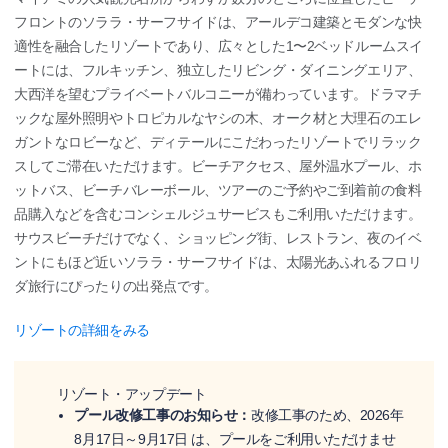
フロントのソララ・サーフサイドは、アールデコ建築とモダンな快
適性を融合したリゾートであり、広々とした1〜2ベッドルームスイ
ートには、フルキッチン、独立したリビング・ダイニングエリア、
大西洋を望むプライベートバルコニーが備わっています。ドラマチ
ックな屋外照明やトロピカルなヤシの木、オーク材と大理石のエレ
ガントなロビーなど、ディテールにこだわったリゾートでリラック
スしてご滞在いただけます。ビーチアクセス、屋外温水プール、ホ
ットバス、ビーチバレーボール、ツアーのご予約やご到着前の食料
品購入などを含むコンシェルジュサービスもご利用いただけます。
サウスビーチだけでなく、ショッピング街、レストラン、夜のイベ
ントにもほど近いソララ・サーフサイドは、太陽光あふれるフロリ
ダ旅行にぴったりの出発点です。
リゾートの詳細をみる
リゾート・アップデート
プール改修工事のお知らせ：
改修工事のため、2026年
8月17日～9月17日 は、プールをご利用いただけませ