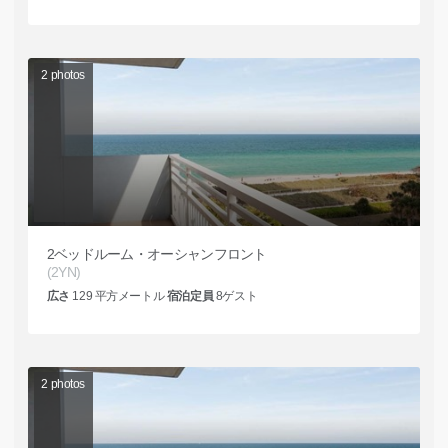
2
photos
2ベッドルーム・オーシャンフロント
(2YN)
広さ
129
平方メートル
宿泊定員
8
ゲスト
2
photos