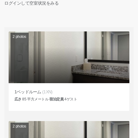
ログインして空室状況をみる
2
photos
1ベッドルーム
(1XN)
広さ
85
平方メートル
宿泊定員
4
ゲスト
2
photos