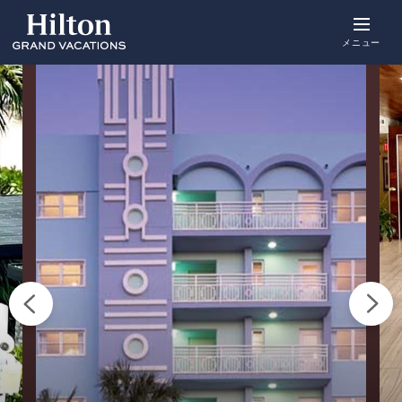
Skip
to
main
メニュー
content
概要
空室をみる
詳細
ポイント