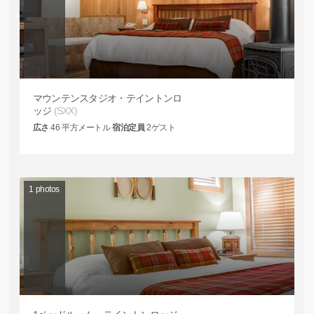
マウンテンスタジオ・テイントンロ
ッジ
(SXX)
広さ
46
平方メートル
宿泊定員
2
ゲスト
1
photos