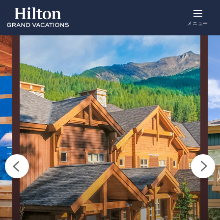
Skip
to
main
メニュー
content
概要
空室をみる
詳細
ポイント