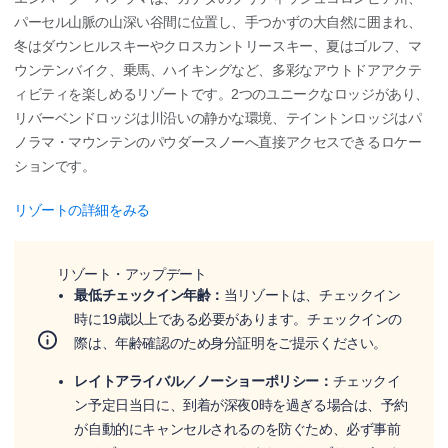
パーセル山脈の山深い谷間に位置し、手つかずの大自然に囲まれ、
冬はダウンヒルスキーやクロスカントリースキー、夏はゴルフ、マ
ウンテンバイク、乗馬、ハイキングなど、多彩なアウトドアアクテ
ィビティを楽しめるリゾートです。2つのユニークなロッジがあり、
リバーベンドロッジは川沿いの静かな環境、テイントンロッジはパ
ノラマ・マウンテンのパウダースノーへ直接アクセスできるロケー
ションです。
リゾートの詳細をみる
リゾート・アップデート
最低チェックイン年齢：
当リゾートは、チェックイン
時に19歳以上である必要があります。チェックインの
際は、年齢確認のため身分証明をご提示ください。
レイトアライバル／ノーショーポリシー：
チェックイ
ン予定日当日に、到着が深夜0時を過ぎる場合は、予約
が自動的にキャンセルされるのを防ぐため、必ず事前