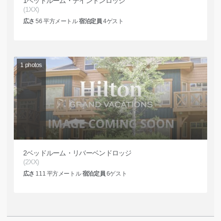
1ベッドルーム・テイントンロッジ
(1XX)
広さ
56
平方メートル
宿泊定員
4
ゲスト
1
photos
2ベッドルーム・リバーベンドロッジ
(2XX)
広さ
111
平方メートル
宿泊定員
6
ゲスト