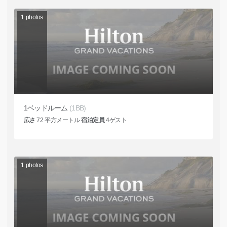
1
photos
1ベッドルーム
(1BB)
広さ
72
平方メートル
宿泊定員
4
ゲスト
1
photos