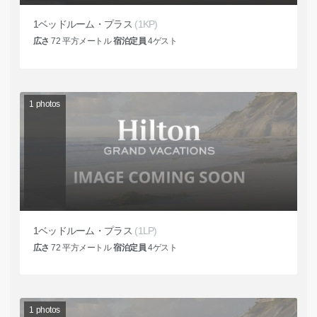
1ベッドルーム・プラス
(1KP)
広さ
72
平方メートル
宿泊定員
4
ゲスト
1
photos
1ベッドルーム・プラス
(1LP)
広さ
72
平方メートル
宿泊定員
4
ゲスト
1
photos