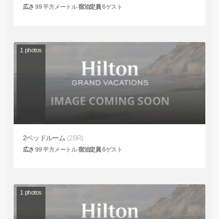
広さ
99
平方メートル
宿泊定員
6
ゲスト
1
photos
2ベッドルーム
(2BR)
広さ
99
平方メートル
宿泊定員
6
ゲスト
1
photos