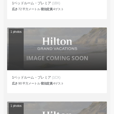
1ベッドルーム・プレミア
(1BX)
広さ
72
平方メートル
宿泊定員
4
ゲスト
1
photos
1ベッドルーム・プレミア
(1CX)
広さ
90
平方メートル
宿泊定員
4
ゲスト
1
photos