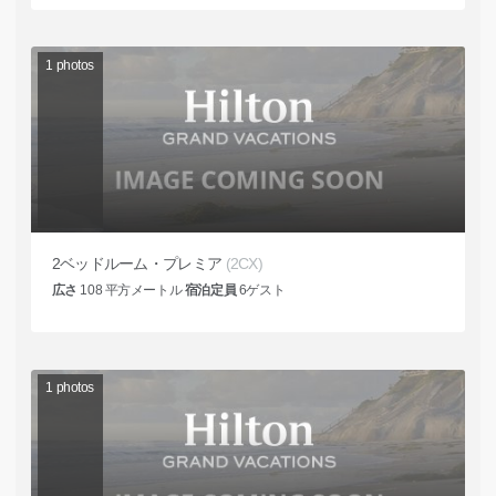
1
photos
2ベッドルーム・プレミア
(2CX)
広さ
108
平方メートル
宿泊定員
6
ゲスト
1
photos