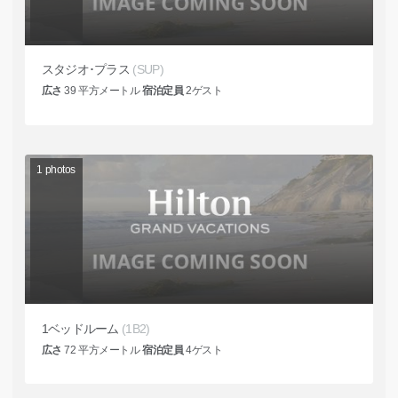
スタジオ･プラス
(SUP)
広さ
39
平方メートル
宿泊定員
2
ゲスト
1
photos
1ベッドルーム
(1B2)
広さ
72
平方メートル
宿泊定員
4
ゲスト