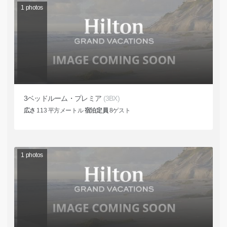
1
photos
3ベッドルーム・プレミア
(3BX)
広さ
113
平方メートル
宿泊定員
8
ゲスト
1
photos