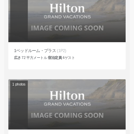
1ベッドルーム・プラス
(1P2)
広さ
72
平方メートル
宿泊定員
4
ゲスト
1
photos