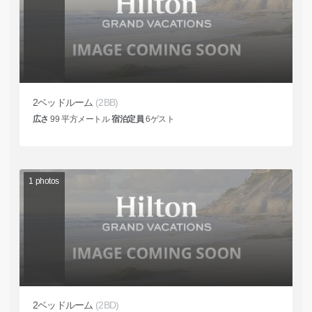
2ベッドルーム
(2BB)
広さ
99
平方メートル
宿泊定員
6
ゲスト
1
photos
2ベッドルーム
(2BD)