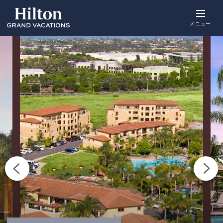
Skip
to
main
メニュー
content
概要
空室をみる
詳細
アクティビ