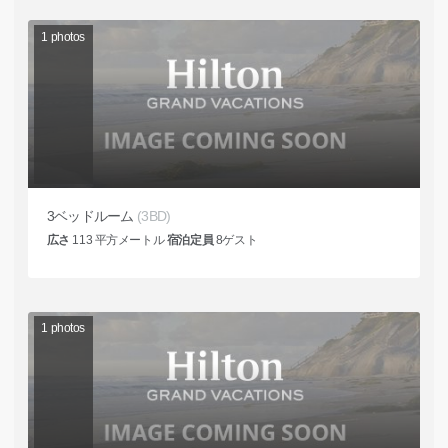
1
photos
3ベッドルーム
(3BD)
広さ
113
平方メートル
宿泊定員
8
ゲスト
1
photos