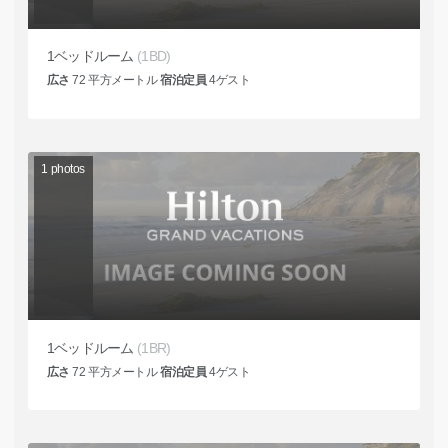
1ベッドルーム
(1BD)
広さ
72
平方メートル
宿泊定員
4
ゲスト
1
photos
1ベッドルーム
(1BR)
広さ
72
平方メートル
宿泊定員
4
ゲスト