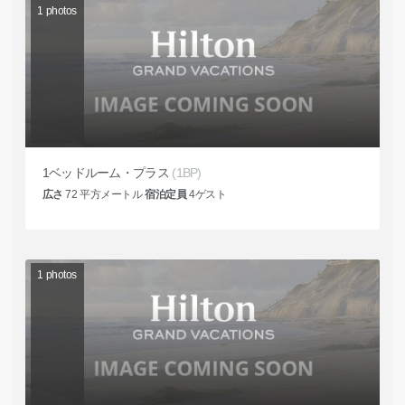
1
photos
1ベッドルーム・プラス
(1BP)
広さ
72
平方メートル
宿泊定員
4
ゲスト
1
photos