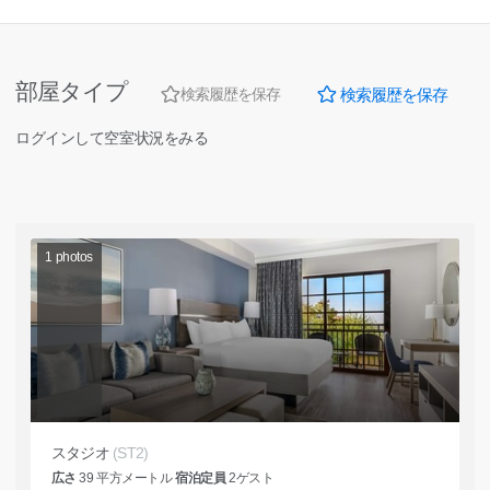
部屋タイプ
検索履歴を保存
検索履歴を保存
ログインして空室状況をみる
1
photos
スタジオ
(ST2)
広さ
39
平方メートル
宿泊定員
2
ゲスト