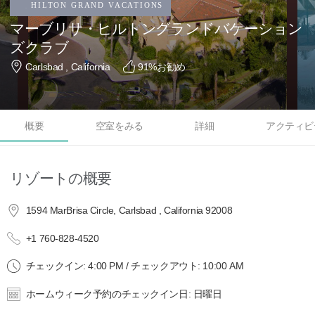
マーブリサ・ヒルトングランドバケーション
ズクラブ
Carlsbad , California
91
%お勧め
概要
空室をみる
詳細
アクティビ
リゾートの概要
1594 MarBrisa Circle, Carlsbad , California 92008
+1 760-828-4520
チェックイン: 4:00 PM / チェックアウト: 10:00 AM
ホームウィーク予約のチェックイン日: 日曜日