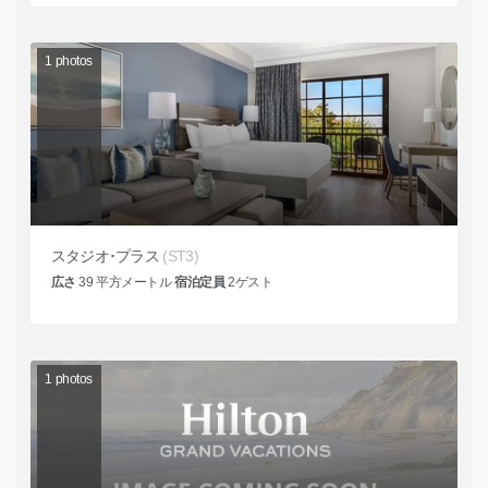
1
photos
スタジオ･プラス
(ST3)
広さ
39
平方メートル
宿泊定員
2
ゲスト
1
photos